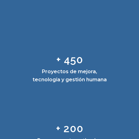
Ed
+ 450
s
Proyectos de mejora,
tecnología y gestión humana
a
+ 200